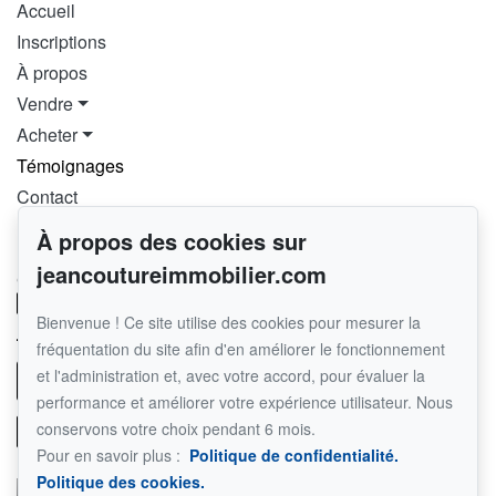
Accueil
Inscriptions
À propos
Vendre
Acheter
Témoignages
Contact
À propos des cookies sur
Pour me joindre
jeancoutureimmobilier.com
GROUPE SUTTON-IMMOBILIER ESTRIE
819 640-3141
Bienvenue ! Ce site utilise des cookies pour mesurer la
819-847-0444
fréquentation du site afin d'en améliorer le fonctionnement
et l'administration et, avec votre accord, pour évaluer la
Écrivez-moi un courriel
performance et améliorer votre expérience utilisateur. Nous
conservons votre choix pendant 6 mois.
Pour en savoir plus :
Politique de confidentialité.
Politique des cookies.